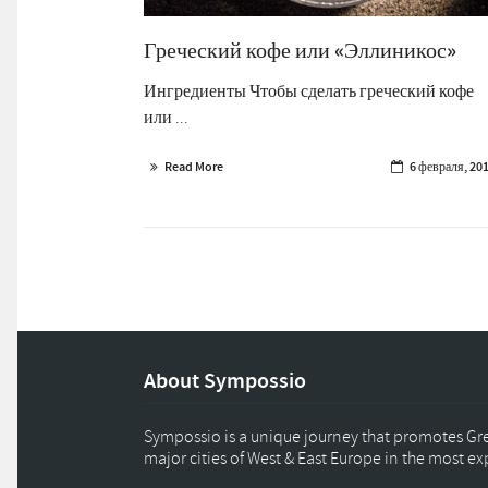
Греческий кофе или «Эллиникос»
Ингредиенты Чтобы сделать греческий кофе
или ...
Read More
6 февраля, 20
About Sympossio
Sympossio is a unique journey that promotes Gree
major cities of West & East Europe in the most e