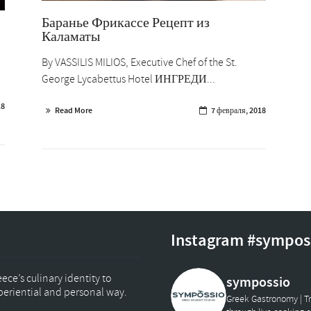
Баранье Фрикассе Рецепт из
Каламаты
By VASSILIS MILIOS, Executive Chef of the St.
George Lycabettus Hotel ИНГРЕДИ...
18
Read More
7 февраля, 2018
Instagram #sympos
ce’s culinary identity to
sympossio
xperiential and personal way.
Greek Gastronomy | Tr