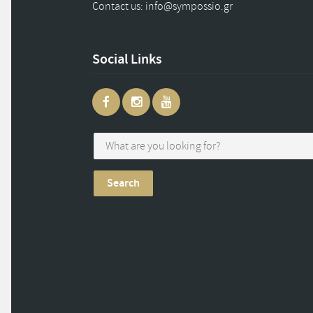
Contact us: info
@
sympossio.
gr
Social Links