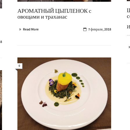
Ш
АРОМАТНЫЙ ЦЫПЛЕНОК с
с
овощами и траханас
И
Read More
7 февраля, 2018
..
18
0