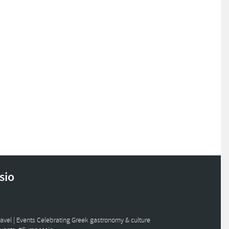
sio
avel | Events
Celebrating Greek gastronomy & culture