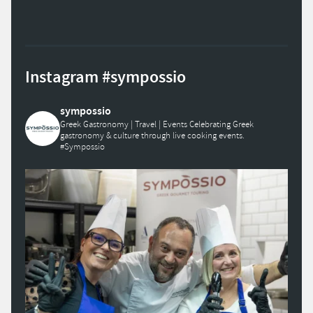
Instagram #sympossio
sympossio
Greek Gastronomy | Travel | Events
Celebrating Greek
gastronomy & culture through live cooking events.
#Sympossio